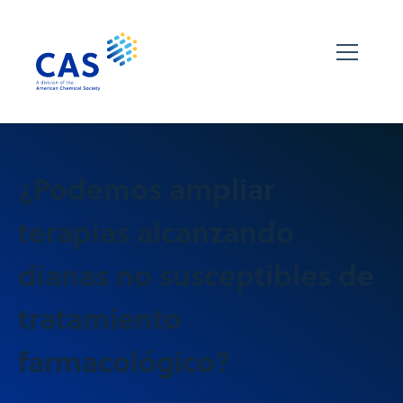
¿Podemos ampliar
terapias alcanzando
dianas no susceptibles de
tratamiento
farmacológico?