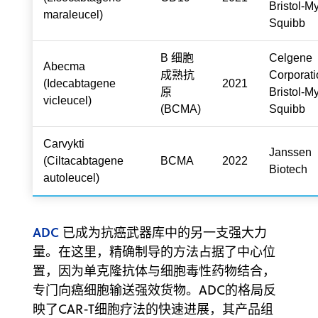
Bristol-M
maraleucel)
Squibb
B 细胞
Celgene
Abecma
成熟抗
Corporati
(Idecabtagene
2021
原
Bristol-M
vicleucel)
(BCMA)
Squibb
Carvykti
Janssen
(Ciltacabtagene
BCMA
2022
Biotech
autoleucel)
ADC
已成为抗癌武器库中的另一支强大力
量。在这里，精确制导的方法占据了中心位
置，因为单克隆抗体与细胞毒性药物结合，
专门向癌细胞输送强效货物。ADC的格局反
映了CAR-T细胞疗法的快速进展，其产品组