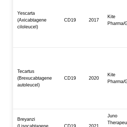
Yescarta
Kite
(Axicabtagene
CD19
2017
Pharma/G
ciloleucel)
Tecartus
Kite
(Brexucabtagene
CD19
2020
Pharma/G
autoleucel)
Juno
Breyanzi
Therapeut
(Lisocabtagene
CD19
2021