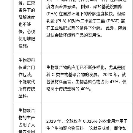
解，正常
度方面差异悬殊。 例如，聚羟基链烷酸酯
条件下的
(PHA) 在自然环境下的降解速度极快，但聚
降解速度
乳酸 (PLA) 和对苯二甲酸丁二酯 (PBAT) 需
也不够
在工业堆肥发热的条件下分解。 此外，降解
快，必须
过快会破坏塑料产品的实用性。
使用堆肥
设施。
生物塑料
仅适合用
生物聚合物的应用已不断多样化，尤其是随
作包装，
着 C 类生物基聚合物的发展。 2020 年，就
不能取代
包装材料而言，生物基聚合物占比 47%，仅
所有传统
略高于传统塑料的 40%。
塑料。
生物聚合
物的生产
2019 年，全球仅有 0.016% 的农业用地用于
占用了大
生产生物聚合物原料。 这就意味着，即使如
量农业用