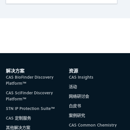
Subscribe to CAS Insights
解决方案
资源
CAS BioFinder Discovery
CAS Insights
Platform™
活动
CAS SciFinder Discovery
网络研讨会
Platform™
白皮书
STN IP Protection Suite™
案例研究
CAS 定制服务
CAS Common Chemistry
其他解决方案