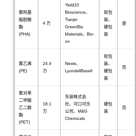
Yield10
聚羟基
Bioscience、
软包
脂肪酸
Tianjin
装、
4 万
是
酯
GreenBio
硬包
(PHA)
Materials、Bio-
装
on
软包
聚乙烯
24.4
Neste、
装、
否
(PE)
万
LyondellBasell
硬包
装
聚对苯
东丽株式会
二甲酸
18.1
社、可口可乐
硬包
乙二醇
否
万
公司、M&G
装
酯
Chemicals
(PET)