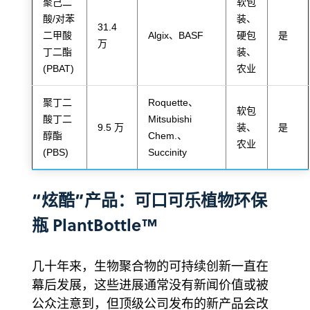
聚己二
软包
酸/对苯
装、
31.4
二甲酸
Algix、BASF
硬包
是
万
丁二酯
装、
(PBAT)
农业
聚丁二
Roquette、
软包
酸丁二
Mitsubishi
9.5 万
装、
是
醇酯
Chem.、
农业
(PBS)
Succinity
“炫酷”产品：可口可乐植物环保
瓶 PlantBottle™
几十年来，生物聚合物的可持续创新一直在
幕后发展，这些进展通常没有新闻价值或被
公众注意到，但顶级公司发布的新产品会改