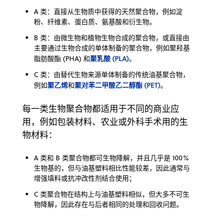
A 类：直接从生物质中获得的天然聚合物，例如淀
粉、纤维素、蛋白质、氨基酸和衍生物。
B 类：由微生物和植物生物合成的聚合物，或直接由
主要通过生物合成的单体制备的聚合物，例如聚羟基
聚乳酸 (PLA)
脂肪酸酯 (PHA) 和
。
C 类：由替代生物来源单体制备的传统油基聚合物，
聚乙烯
聚对苯二甲酸乙二醇酯 (PET)
例如
和
。
每一类生物聚合物都适用于不同的商业应
用，例如包装材料、农业或外科手术用的生
物材料：
A 类和 B 类聚合物都可生物降解，并且几乎是 100%
生物基的，但与油基塑料相比性能较差，因此通常与
增强填料或抗冲改性剂结合使用；
C 类聚合物在结构上与油基塑料相似，但大多不可生
物降解，因此存在与后者相同的处理和回收问题。