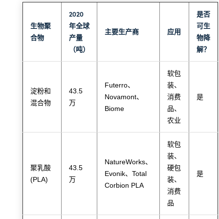
2020
是否
生物聚
年全球
可生
主要生产商
应用
合物
产量
物降
（吨）
解？
软包
Futerro、
装、
淀粉和
43.5
Novamont、
消费
是
混合物
万
Biome
品、
农业
软包
装、
NatureWorks、
聚乳酸
43.5
硬包
Evonik、Total
是
(PLA)
万
装、
Corbion PLA
消费
品