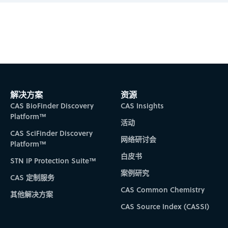
Subscribe to CAS Insights
解决方案
资源
CAS BioFinder Discovery
CAS Insights
Platform™
活动
CAS SciFinder Discovery
网络研讨会
Platform™
白皮书
STN IP Protection Suite™
案例研究
CAS 定制服务
CAS Common Chemistry
其他解决方案
CAS Source Index (CASSI)