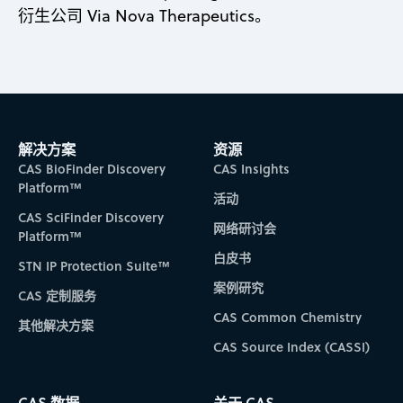
衍生公司 Via Nova Therapeutics。
解决方案
资源
CAS BioFinder Discovery
CAS Insights
Platform™
活动
CAS SciFinder Discovery
网络研讨会
Platform™
白皮书
STN IP Protection Suite™
案例研究
CAS 定制服务
CAS Common Chemistry
其他解决方案
CAS Source Index (CASSI)
CAS 数据
关于 CAS