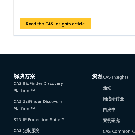
Read the CAS Insights article
解决方案
资源
CAS Insights
CAS BioFinder Discovery
活动
Platform™
网络研讨会
CAS SciFinder Discovery
Platform™
白皮书
STN IP Protection Suite™
案例研究
CAS 定制服务
CAS Common C