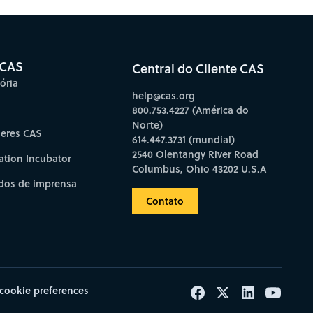
 CAS
Central do Cliente CAS
ória
help@cas.org
800.753.4227 (América do
Norte)
deres CAS
614.447.3731 (mundial)
2540 Olentangy River Road
ation Incubator
Columbus, Ohio 43202 U.S.A
os de imprensa
Contato
cookie preferences