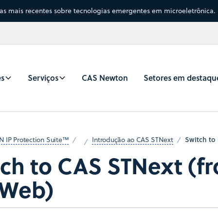
sas mais recentes sobre tecnologias emergentes em microeletrônica.
es
Serviços
CAS Newton
Setores em destaqu
Switch to
N IP Protection Suite™
Introdução ao CAS STNext
tch to CAS STNext (f
 Web)