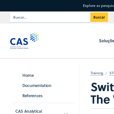
Explore as pesqui
Soluçõ
Training
ST
Home
Swi
Documentation
The
References
CAS Analytical 