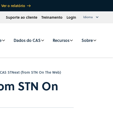
Ver o relatório
Suporte ao cliente
Treinamento
Login
Idioma
e
Dados do CAS
Recursos
Sobre
 CAS STNext (from STN On The Web)
rom STN On