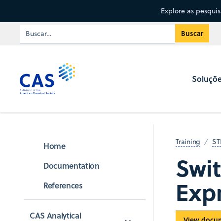
Explore as pesqui
Soluçõ
Training
ST
Home
Swi
Documentation
Exp
References
CAS Analytical 
View docu