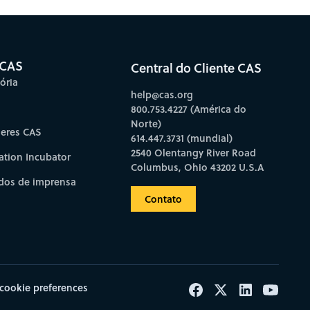
 CAS
Central do Cliente CAS
ória
help@cas.org
800.753.4227 (América do
Norte)
deres CAS
614.447.3731 (mundial)
2540 Olentangy River Road
ation Incubator
Columbus, Ohio 43202 U.S.A
os de imprensa
Contato
cookie preferences