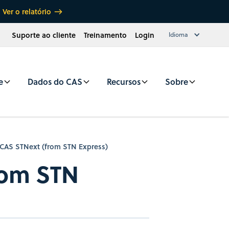
Ver o relatório
Suporte ao cliente
Treinamento
Login
Idioma
e
Dados do CAS
Recursos
Sobre
 CAS STNext (from STN Express)
rom STN