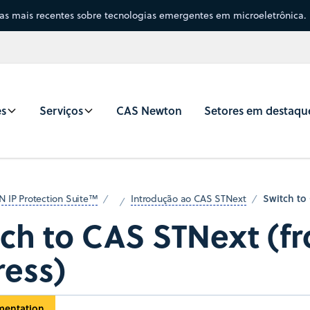
sas mais recentes sobre tecnologias emergentes em microeletrônica.
es
Serviços
CAS Newton
Setores em destaqu
Switch to
N IP Protection Suite™
Introdução ao CAS STNext
tch to CAS STNext (f
ress)
mentation