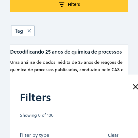
Filters
Tag
Decodificando 25 anos de química de processos
Uma análise de dados inédita de 25 anos de reações de
química de processos publicadas, conduzida pelo CAS e
pela Lilly, revela tendências de longo prazo em solventes,
catalisadores, condições para a ocorrência de reações e
métodos emergentes em escala industrial.
Filters
July 15, 2026
|
Artigo
Showing
0
of
100
Read more
Filter by type
Clear