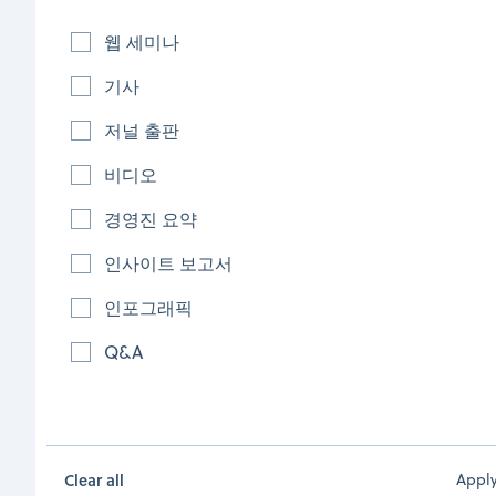
웹 세미나
기사
저널 출판
비디오
경영진 요약
합성 유기 화학: 상호 심사를 거친 동향 정보 간행물
중국 자연과학 재단 및 중국 과학원 산하 국립 과학 도서관과
인사이트 보고서
CAS(미국화학학회 분과)의 협력으로 효소 촉매, 광촉매 작용,
인포그래픽
그린 케미스트리에 대한 전세계 합성 유기 화학 연구 현황을
주제로 Journal of Organic Chemistry 및 Organic Letters에
Q&A
출간된 상호 심사 논문.
April 7, 2023
|
저널 출판
Read more
Clear all