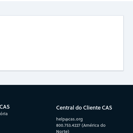
 CAS
Central do Cliente CAS
ória
help@cas.org
800.753.4227 (América do
Norte)