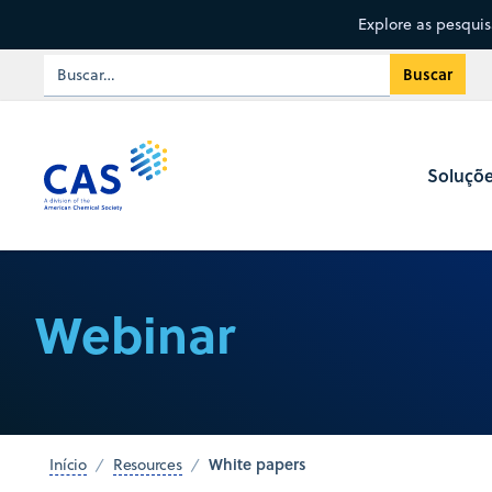
Explore as pesqui
Soluçõ
Webinar
White papers
Início
Resources