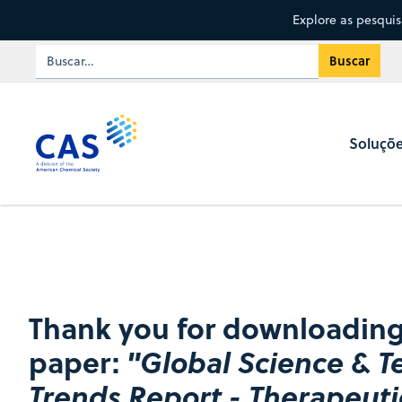
Explore as pesqui
Soluçõ
Thank you for downloading
paper:
"Global Science & 
Trends Report - Therapeuti