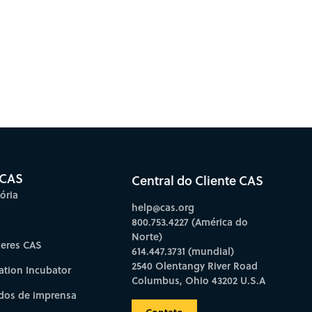
 CAS
Central do Cliente CAS
ória
help@cas.org
800.753.4227 (América do
Norte)
deres CAS
614.447.3731 (mundial)
2540 Olentangy River Road
ation Incubator
Columbus, Ohio 43202 U.S.A
os de imprensa