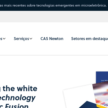
sas mais recentes sobre tecnologias emergentes em microeletrônica.
es
Serviços
CAS Newton
Setores em destaqu
 the white
Technology
c Fusion