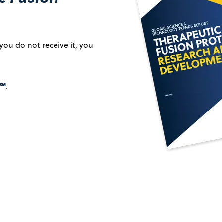
you do not receive it, you
℠
.