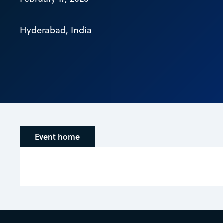
Hyderabad, India
Event home