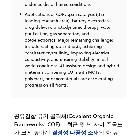
under acidic or humid conditions.
Applications of COFs span catalysis (the
leading research area), battery electrodes,
drug delivery, photodynamic therapy, water
purification, gas separation, and
optoelectronics. Major remaining challenges
include scaling up synthesis, achieving
consistent crystallinity, improving electrical
conductivity, and ensuring stability in real-
world conditions. AI-assisted design and hybrid
materials combining COFs with MOFs,
polymers, or nanomaterials are accelerating
progress on all fronts.
공유결합 유기 골격체(Covalent Organic
Frameworks, COF)는 최근 몇 년 사이 주목도
결정성 다공성 소재
가 크게 높아진
의 한 유