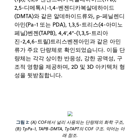
2,5-디메톡시-1,4-벤젠디카복살데하이드
(DMTA)와 같은 알데하이드류와, p-페닐렌디
아민(Pa-1 또는 PDA), 1,3,5-트리스(4-아미노
페닐)벤젠(TAPB), 4,4′,4′′-(1,3,5-트리아
진-2,4,6-트릴)트리스벤젠아민과 같은 아민
류가 주요 단량체로 확인되었습니다. 이들 단
량체는 각각 상이한 반응성, 강한 공액성, 구
조적 영향을 제공하며, 2D 및 3D 아키텍처 형
성을 뒷받침합니다.
그림 2:
(A) COF에서 널리 사용되는 단량체의 화학 구조,
(B) TpPa-1, TAPB-DMTA, TpTAPT의 COF 구조. 약어는 아
래 참조.