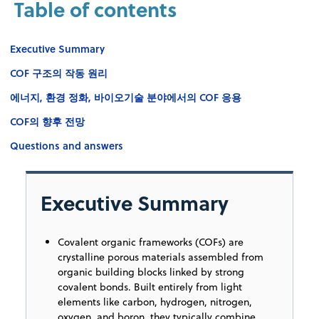
Table of contents
Executive Summary
COF 구조의 작동 원리
에너지, 환경 정화, 바이오기술 분야에서의 COF 응용
COF의 향후 전망
Questions and answers
Executive Summary
Covalent organic frameworks (COFs) are
crystalline porous materials assembled from
organic building blocks linked by strong
covalent bonds. Built entirely from light
elements like carbon, hydrogen, nitrogen,
oxygen, and boron, they typically combine