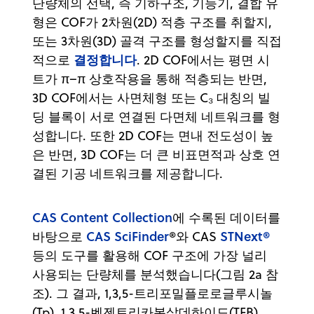
단량체의 선택, 즉 기하구조, 기능기, 결합 유
형은 COF가 2차원(2D) 적층 구조를 취할지,
또는 3차원(3D) 골격 구조를 형성할지를 직접
결정합니다
적으로
. 2D COF에서는 평면 시
트가 π–π 상호작용을 통해 적층되는 반면,
3D COF에서는 사면체형 또는 C₃ 대칭의 빌
딩 블록이 서로 연결된 다면체 네트워크를 형
성합니다. 또한 2D COF는 면내 전도성이 높
은 반면, 3D COF는 더 큰 비표면적과 상호 연
결된 기공 네트워크를 제공합니다.
CAS Content Collection
에 수록된 데이터를
CAS SciFinder
STNext®
바탕으로
®와 CAS
등의 도구를 활용해 COF 구조에 가장 널리
사용되는 단량체를 분석했습니다(그림 2a 참
조). 그 결과, 1,3,5-트리포밀플로로글루시놀
(Tp), 1,3,5-벤젠트리카복살데하이드(TFB),