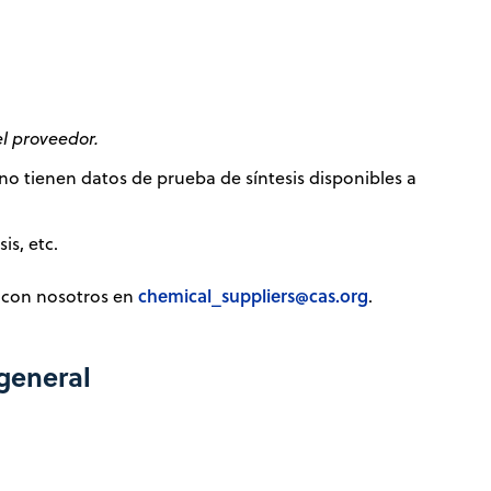
l proveedor.
o tienen datos de prueba de síntesis disponibles a
is, etc.
chemical_suppliers@cas.org
o con nosotros en
.
 general