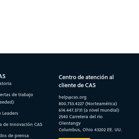
AS
Centro de atención al
storia
cliente de CAS
fertas de trabajo
help@cas.org
needed)
800.753.4227 (Norteamérica)
614.447.3731 (a nivel mundial)
e Leaders
2540 Carretera del río
Olentangy
a de Innovación CAS
Columbus, Ohio 43202 EE. UU.
os de prensa