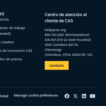
AS
Centro de atención al
storia
cliente de CAS
fertas de trabajo
help@cas.org
needed)
800.753.4227 (Norteamérica)
614.447.3731 (a nivel mundial)
e Leaders
2540 Carretera del río
Olentangy
a de Innovación CAS
Columbus, Ohio 43202 EE. UU.
os de prensa
Contacto
Manage cookie preferences
ilidad