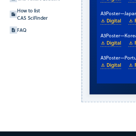
How to list
A3
Poster
—
Japa
CAS SciFinder
Digital
FAQ
A3
Poster
—
Kore
Digital
A3
Poster
—
Port
Digital