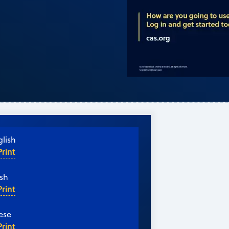
lish
Print
ish
Print
ese
Print