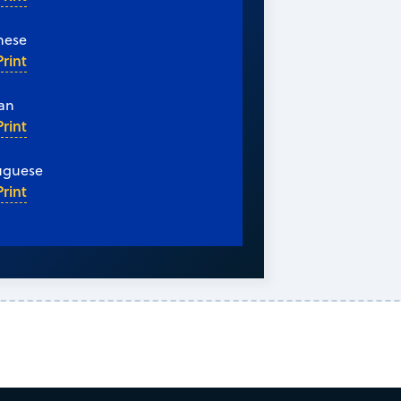
nese
Print
an
Print
uguese
Print