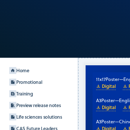
Home
11x17
Poster
—
Eng
Promotional
Digital
Training
A3
Poster
—
Engl
Preview release notes
Digital
Life sciences solutions
A3
Poster
—
Chin
CAS Future Leaders
Digital