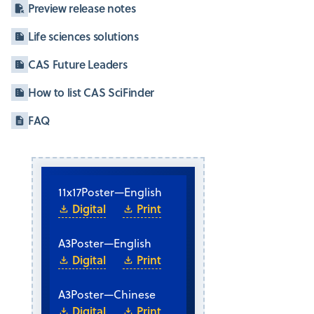
Preview release notes
Life sciences solutions
CAS Future Leaders
How to list CAS SciFinder
FAQ
11x17
Poster
—
English
Digital
Print
A3
Poster
—
English
Digital
Print
A3
Poster
—
Chinese
Digital
Print