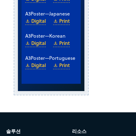
A3
Poster
—
Japanese
Digital
Print
A3
Poster
—
Korean
Digital
Print
A3
Poster
—
Portuguese
Digital
Print
솔루션
리소스