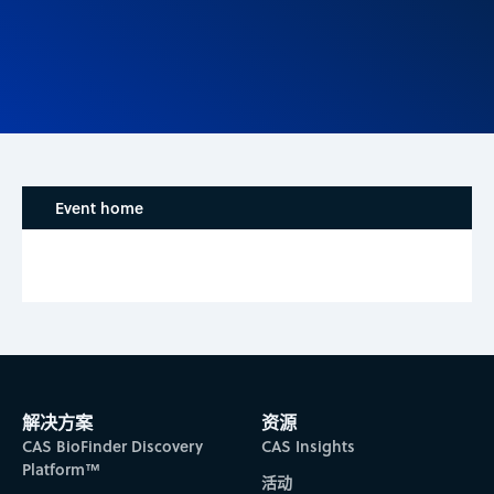
Event home
解决方案
资源
CAS BioFinder Discovery
CAS Insights
Platform™
活动