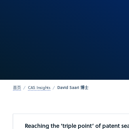
David Saari 博士
首页
CAS Insights
Reaching the ‘triple point’ of patent sea