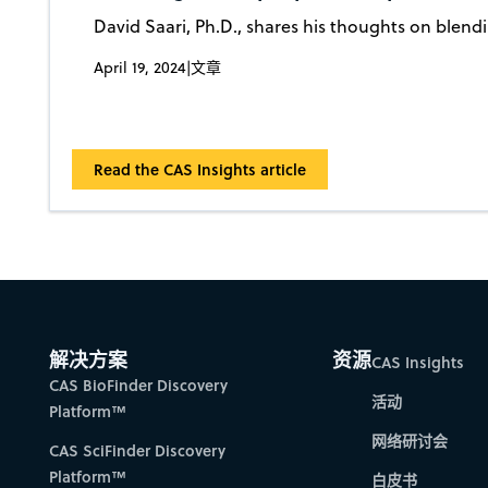
David Saari, Ph.D., shares his thoughts on blendi
April 19, 2024
|
文章
Read the CAS Insights article
解决方案
资源
CAS Insights
CAS BioFinder Discovery
活动
Platform™
网络研讨会
CAS SciFinder Discovery
Platform™
白皮书