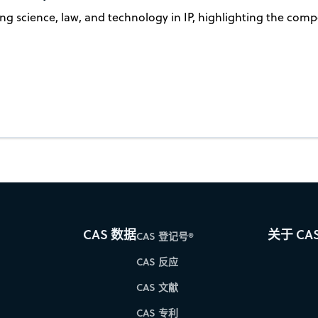
ng science, law, and technology in IP, highlighting the compe
CAS 数据
关于 CA
CAS 登记号®
CAS 反应
CAS 文献
CAS 专利