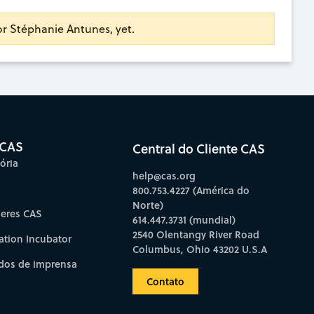
for Stéphanie Antunes, yet.
 CAS
Central do Cliente CAS
ória
help@cas.org
800.753.4227 (América do
Norte)
deres CAS
614.447.3731 (mundial)
2540 Olentangy River Road
ation Incubator
Columbus, Ohio 43202 U.S.A
os de imprensa
Contato