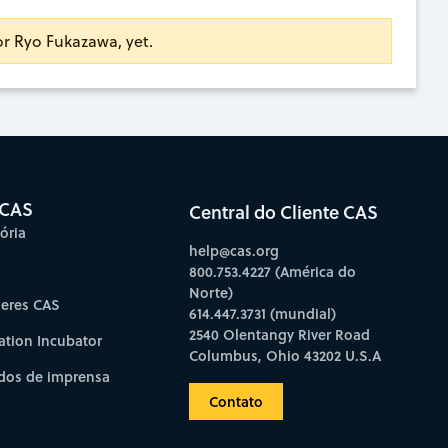
for Ryo Fukazawa, yet.
 CAS
Central do Cliente CAS
ória
help@cas.org
800.753.4227 (América do
Norte)
deres CAS
614.447.3731 (mundial)
2540 Olentangy River Road
ation Incubator
Columbus, Ohio 43202 U.S.A
os de imprensa
Contato