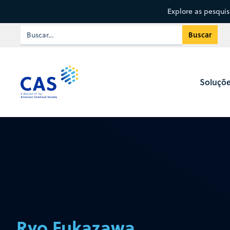
Explore as pesqui
Soluçõ
Ryo Fukazawa