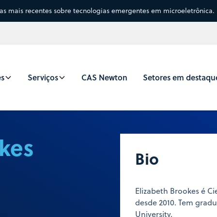
sas mais recentes sobre tecnologias emergentes em microeletrônica.
es
Serviços
CAS Newton
Setores em destaqu
okes
Bio
Elizabeth Brookes é C
desde 2010. Tem grad
University.