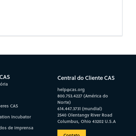
 CAS
Central do Cliente CAS
ória
help@cas.org
800.753.4227 (América do
Norte)
deres CAS
614.447.3731 (mundial)
2540 Olentangy River Road
ation Incubator
Columbus, Ohio 43202 U.S.A
os de imprensa
Contato