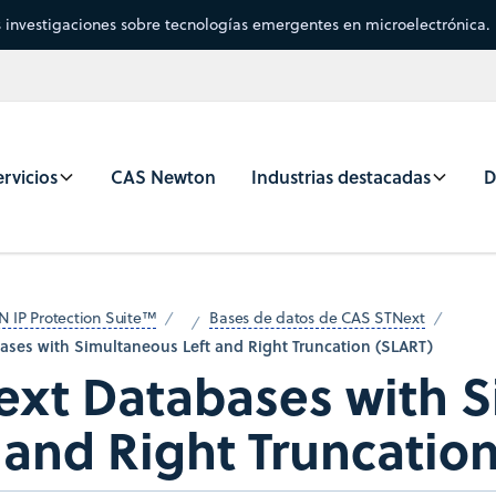
s investigaciones sobre tecnologías emergentes en microelectrónica.
rvicios
CAS Newton
Industrias destacadas
D
N IP Protection Suite™
Bases de datos de CAS STNext
ases with Simultaneous Left and Right Truncation (SLART)
ext Databases with 
 and Right Truncatio