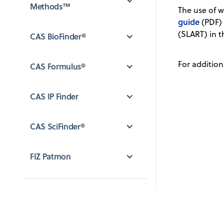
Methods™
The use of w
guide
(PDF) 
(SLART) in t
CAS BioFinder®
For addition
CAS Formulus®
CAS IP Finder
CAS SciFinder®
FIZ Patmon