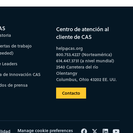
AS
Centro de atención al
storia
cliente de CAS
fertas de trabajo
help@cas.org
needed)
800.753.4227 (Norteamérica)
614.447.3731 (a nivel mundial)
e Leaders
2540 Carretera del río
Olentangy
a de Innovación CAS
Columbus, Ohio 43202 EE. UU.
os de prensa
Contacto
Manage cookie preferences
ilidad