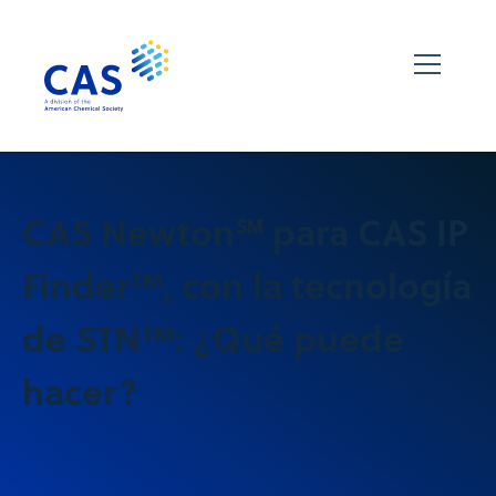
CAS Newton℠ para CAS IP
Finder™, con la tecnología
de STN™: ¿Qué puede
hacer?