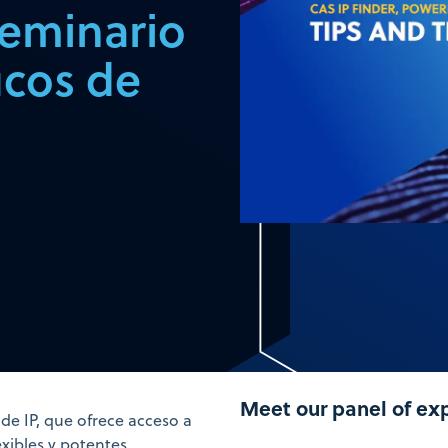
eminario
ucos de
Meet our panel of ex
de IP, que ofrece acceso a
xibles y potentes