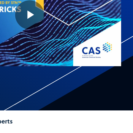
Play
Video
perts