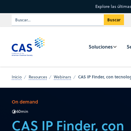
Explore las última
Soluciones
Se
CAS IP Finder, con tecnol
Inicio
Resources
Webinars
On demand
60
min
CAS IP Finder, con