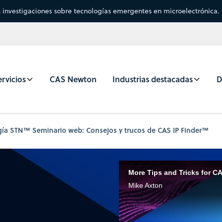
s investigaciones sobre tecnologías emergentes en microelectrónica.
rvicios
CAS Newton
Industrias destacadas
D
ogía STN™ Seminario web: Consejos y trucos de CAS IP Finder™
More Tips and Tricks for C
Mike Axton