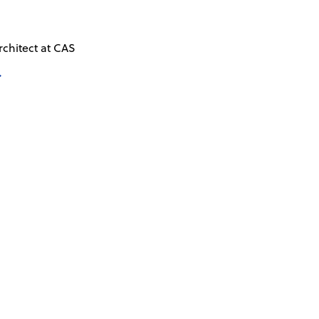
rchitect at CAS
→