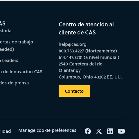
AS
Centro de atención al
storia
cliente de CAS
fertas de trabajo
help@cas.org
needed)
800.753.4227 (Norteamérica)
614.447.3731 (a nivel mundial)
e Leaders
2540 Carretera del río
Olentangy
a de Innovación CAS
Columbus, Ohio 43202 EE. UU.
os de prensa
Contacto
Manage cookie preferences
ilidad