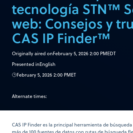
tecnología STN™ S
web: Consejos y tr
CAS IP Finder™
Originally aired on
February 5, 2026 2:00 PM
EDT
Presented in
English
February 5, 2026 2:00 PM
ET
Alternate times:
CAS IP Finder es la principal herramienta de búsqueda 
más de 100 fuentes de datos con rutas de búsqueda fle