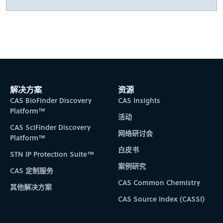
解决方案
资源
CAS BioFinder Discovery
CAS Insights
Platform™
活动
CAS SciFinder Discovery
网络研讨会
Platform™
白皮书
STN IP Protection Suite™
案例研究
CAS 定制服务
CAS Common Chemistry
其他解决方案
CAS Source Index (CASSI)