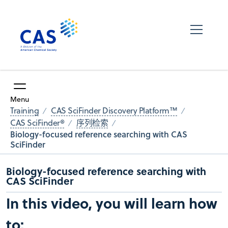
Menu
Training
CAS SciFinder Discovery Platform™
CAS SciFinder®
序列检索
Biology-focused reference searching with CAS
SciFinder
Biology-focused reference searching with
CAS SciFinder
In this video, you will learn how
to: