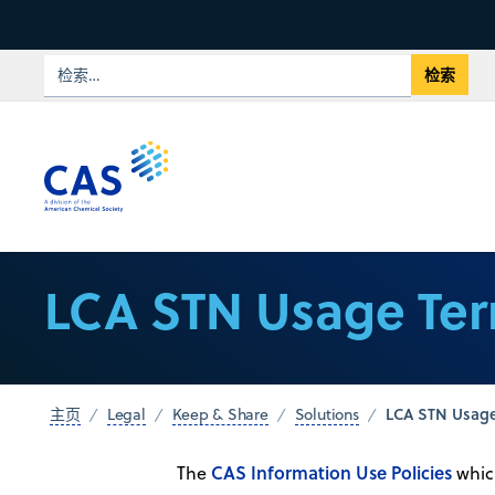
LCA STN Usage Te
LCA STN Usage
主页
Legal
Keep & Share
Solutions
CAS Information Use Policies
The
which