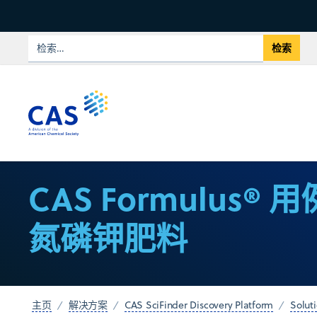
CAS Formulus® 
氮磷钾肥料
主页
解决方案
CAS SciFinder Discovery Platform
Solut