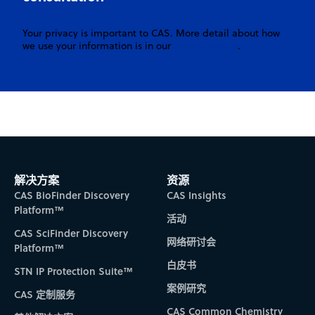
Your privacy is important to CAS. More detail about how
privacy policy
we use your information is in our
.
解决方案
资源
CAS BioFinder Discovery
CAS Insights
Platform™
活动
CAS SciFinder Discovery
网络研讨会
Platform™
白皮书
STN IP Protection Suite™
案例研究
CAS 定制服务
CAS Common Chemistry