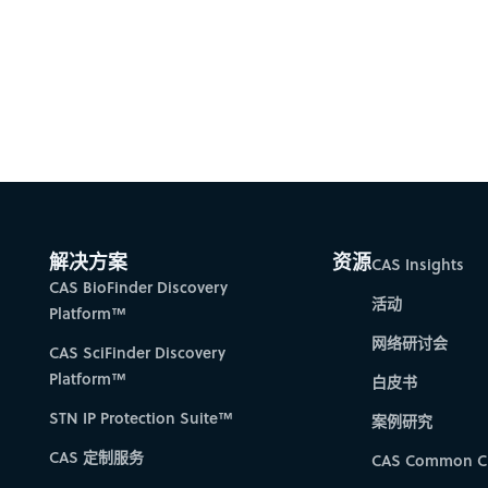
解决方案
资源
CAS Insights
CAS BioFinder Discovery
活动
Platform™
网络研讨会
CAS SciFinder Discovery
Platform™
白皮书
STN IP Protection Suite™
案例研究
CAS 定制服务
CAS Common C