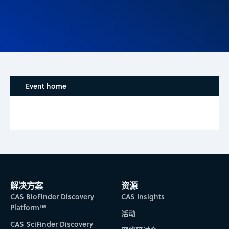
Event home
解决方案
资源
CAS BioFinder Discovery
CAS Insights
Platform™
活动
CAS SciFinder Discovery