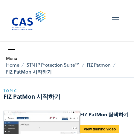
Menu
Home
STN IP Protection Suite™
FIZ Patmon
FIZ PatMon 시작하기
TOPIC
FIZ PatMon 시작하기
FIZ PatMon 탐색하기
View training video