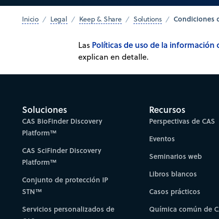
Condiciones d
Inicio
Legal
Keep & Share
Solutions
Políticas de uso de la información
Las
explican en detalle.
Soluciones
Recursos
CAS BioFinder Discovery
Perspectivas de CAS
Platform™
Eventos
CAS SciFinder Discovery
Seminarios web
Platform™
Libros blancos
Conjunto de protección IP
STN™
Casos prácticos
Servicios personalizados de
Química común de 