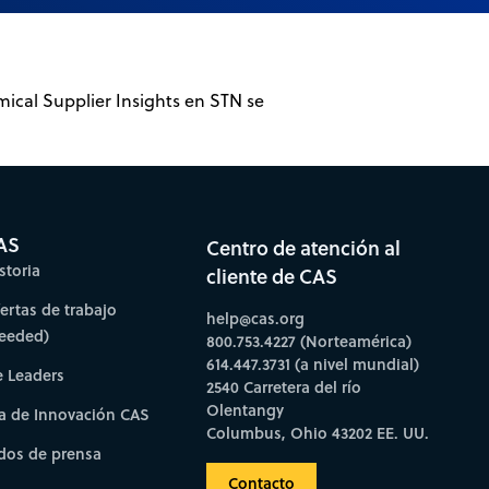
ical Supplier Insights en STN se
AS
Centro de atención al
storia
cliente de CAS
fertas de trabajo
help@cas.org
needed)
800.753.4227 (Norteamérica)
614.447.3731 (a nivel mundial)
e Leaders
2540 Carretera del río
Olentangy
a de Innovación CAS
Columbus, Ohio 43202 EE. UU.
os de prensa
Contacto