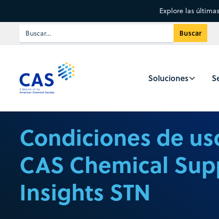
Explore las última
Soluciones
Se
Condiciones de us
CAS Chemical Supp
Insights STN