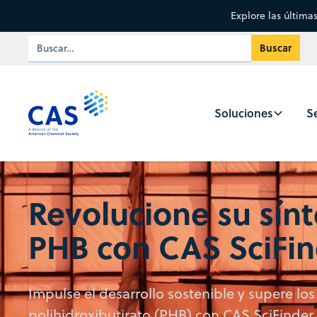
Explore las última
Soluciones
Se
Revolucione su sínt
PHB con CAS SciFi
Impulse el desarrollo sostenible y supere los 
polihidroxibutirato (PHB) con CAS SciFinder