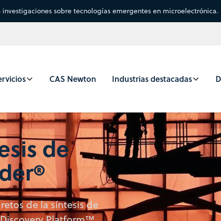
s investigaciones sobre tecnologías emergentes en microelectrónica.
rvicios
CAS Newton
Industrias destacadas
D
esis de
nder®
retos de la síntesis de
 Discovery Platform™,