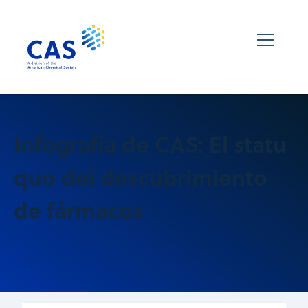
Infografía de CAS: El statu
quo del descubrimiento
de fármacos