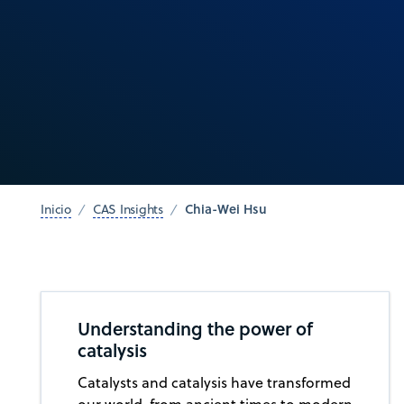
Chia-Wei Hsu
Inicio
CAS Insights
Understanding the power of
catalysis
Catalysts and catalysis have transformed
our world, from ancient times to modern