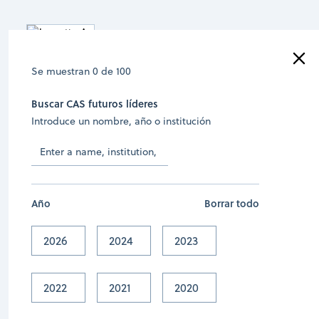
Se muestran
0
de
100
Buscar CAS futuros líderes
Introduce un nombre, año o institución
2026
Jeanette A. Adjei
University of California, Merced
Año
Borrar todo
View profile
2026
2024
2023
2022
2021
2020