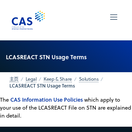
LCASREACT STN Usage Terms
主页
Legal
Keep & Share
Solutions
LCASREACT STN Usage Terms
CAS Information Use Policies
The
which apply to
your use of the LCASREACT File on STN are explained
in detail.