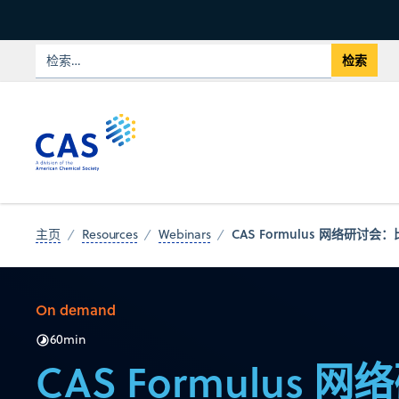
CAS Formulus 网络研讨会
主页
Resources
Webinars
On demand
60
min
CAS Formulus 