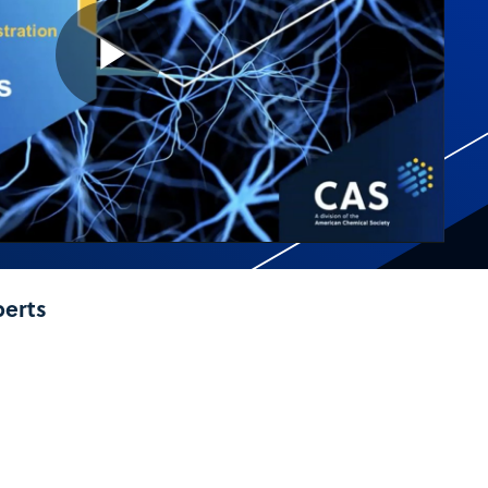
Play
Video
perts