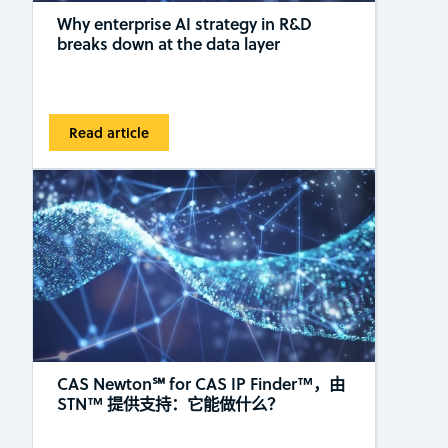
Why enterprise AI strategy in R&D
breaks down at the data layer
Read article
CAS Newton℠ for CAS IP Finder™，由
STN™ 提供支持：它能做什么？