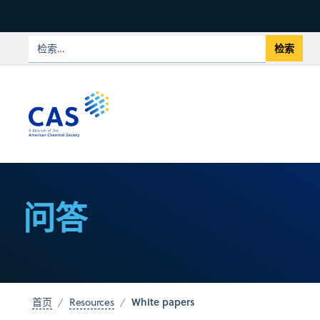
问答
White papers
首页
Resources