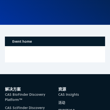
Event home
解决方案
资源
CAS BioFinder Discovery
CAS Insights
Platform™
活动
CAS SciFinder Discovery