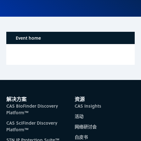
Event home
解决方案
资源
CAS BioFinder Discovery
CAS Insights
Platform™
活动
CAS SciFinder Discovery
网络研讨会
Platform™
白皮书
STN IP Protection Suite™