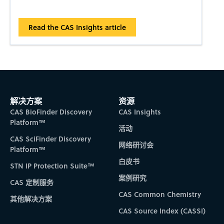
Read the CAS Insights article
解决方案
资源
CAS BioFinder Discovery
CAS Insights
Platform™
活动
CAS SciFinder Discovery
网络研讨会
Platform™
白皮书
STN IP Protection Suite™
案例研究
CAS 定制服务
CAS Common Chemistry
其他解决方案
CAS Source Index (CASSI)