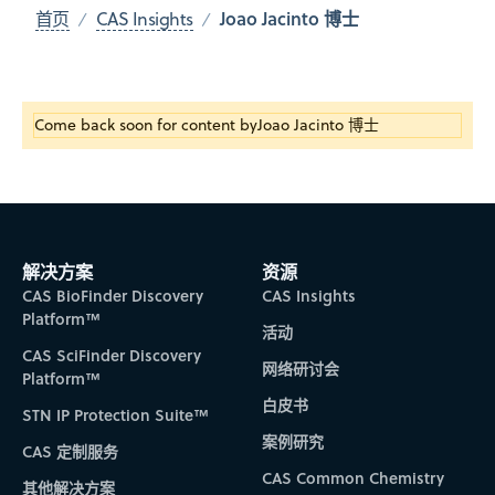
Joao Jacinto 博士
首页
CAS Insights
Come back soon for content by
Joao Jacinto 博士
解决方案
资源
CAS BioFinder Discovery
CAS Insights
Platform™
活动
CAS SciFinder Discovery
网络研讨会
Platform™
白皮书
STN IP Protection Suite™
案例研究
CAS 定制服务
CAS Common Chemistry
其他解决方案