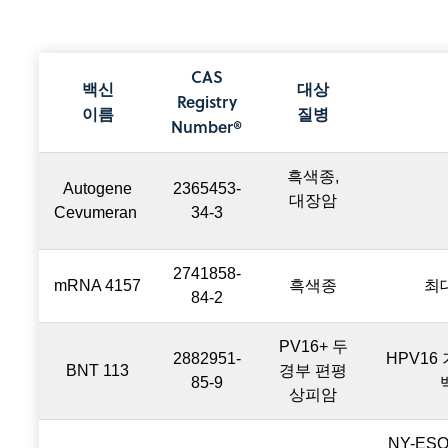
CAS
백신
대상
Registry
이름
질병
Number®
흑색종,
Autogene
2365453-
대장암
Cevumeran
34-3
2741858-
mRNA 4157
흑색종
최
84-2
PV16+ 두
2882951-
HPV16
BNT 113
경부 편평
85-9
상피암
NY-ESO