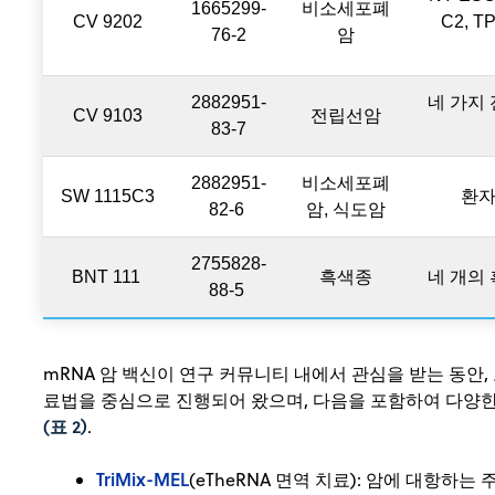
1665299-
비소세포폐
CV 9202
C2, T
76-2
암
2882951-
네 가지
CV 9103
전립선암
83-7
2882951-
비소세포폐
SW 1115C3
환자
82-6
암, 식도암
2755828-
BNT 111
흑색종
네 개의
88-5
mRNA 암 백신이 연구 커뮤니티 내에서 관심을 받는 동안,
료법을 중심으로 진행되어 왔으며, 다음을 포함하여 다양
(표 2)
.
TriMix-MEL
(eTheRNA 면역 치료): 암에 대항하는