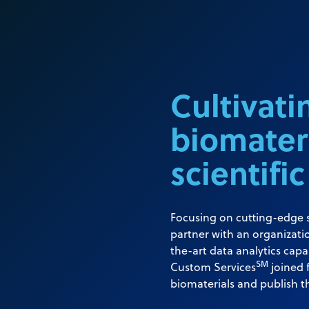
Cultivatin
biomater
scientific
Focusing on cutting-edge s
partner with an organizatio
the-art data analytics capa
SM
Custom Services
joined 
biomaterials and publish t