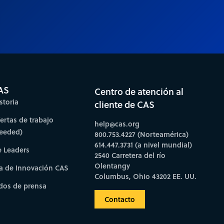
AS
Centro de atención al
storia
cliente de CAS
fertas de trabajo
help@cas.org
needed)
800.753.4227 (Norteamérica)
614.447.3731 (a nivel mundial)
e Leaders
2540 Carretera del río
Olentangy
a de Innovación CAS
Columbus, Ohio 43202 EE. UU.
os de prensa
Contacto