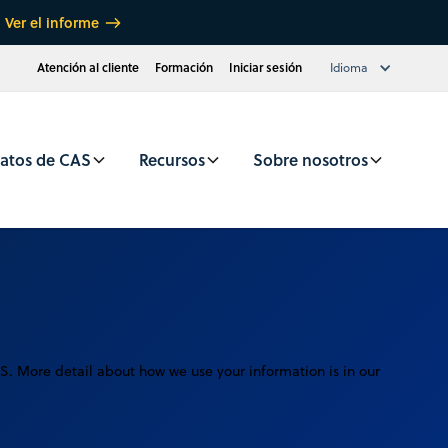
Ver el informe
Atención al cliente
Formación
Iniciar sesión
Idioma
atos de CAS
Recursos
Sobre nosotros
AS. More detail about how we use your information is in our