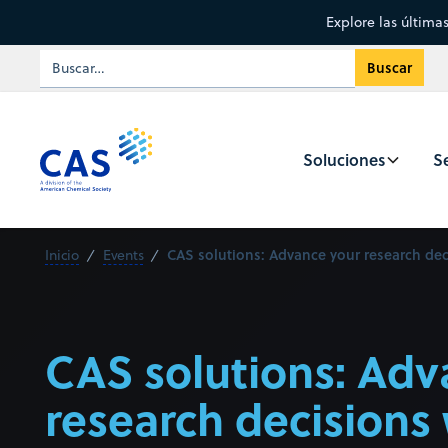
Explore las última
Soluciones
Se
CAS solutions: Advance your research dec
Inicio
Events
CAS solutions: Adv
research decisions 