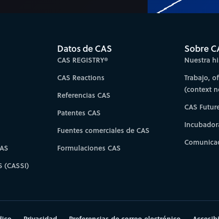
Datos de CAS
Sobre C
CAS REGISTRY®
Nuestra hi
CAS Reactions
Trabajo, o
(context 
Referencias CAS
CAS Futur
Patentes CAS
Incubador
Fuentes comerciales de CAS
Comunicad
CAS
Formulaciones CAS
S (CASSI)
dico
Privacidad
Preferencias de correo electrónico
Accesib