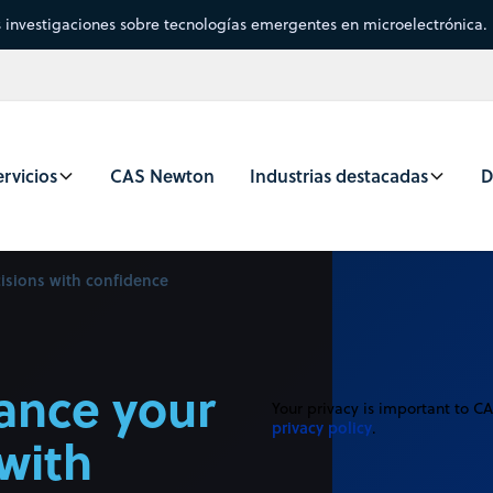
s investigaciones sobre tecnologías emergentes en microelectrónica.
rvicios
CAS Newton
Industrias destacadas
D
isions with confidence
ance your
Your privacy is important to C
privacy policy
.
with