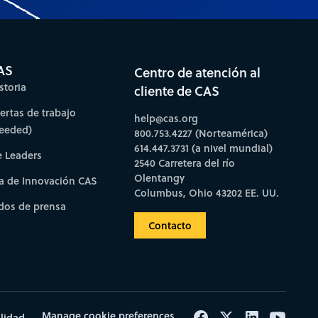
AS
Centro de atención al
storia
cliente de CAS
fertas de trabajo
help@cas.org
needed)
800.753.4227 (Norteamérica)
614.447.3731 (a nivel mundial)
e Leaders
2540 Carretera del río
Olentangy
a de Innovación CAS
Columbus, Ohio 43202 EE. UU.
os de prensa
Contacto
Manage cookie preferences
ilidad