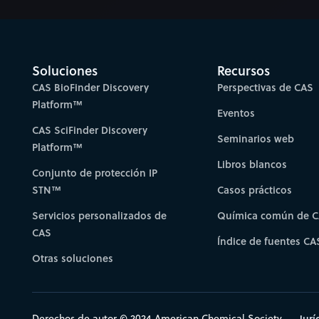
Soluciones
Recursos
CAS BioFinder Discovery
Perspectivas de CAS
Platform™
Eventos
CAS SciFinder Discovery
Seminarios web
Platform™
Libros blancos
Conjunto de protección IP
STN™
Casos prácticos
Servicios personalizados de
Química común de 
CAS
Índice de fuentes CA
Otras soluciones
Derechos de autor © 2024 American Chemical Society
Jurí