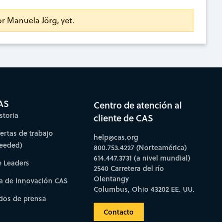
or Manuela Jörg, yet.
AS
Centro de atención al
storia
cliente de CAS
fertas de trabajo
help@cas.org
needed)
800.753.4227 (Norteamérica)
614.447.3731 (a nivel mundial)
e Leaders
2540 Carretera del río
Olentangy
a de Innovación CAS
Columbus, Ohio 43202 EE. UU.
os de prensa
Contacto