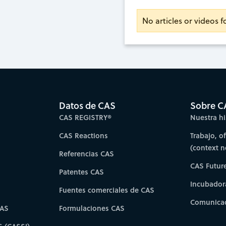
No articles or videos f
Datos de CAS
Sobre C
CAS REGISTRY®
Nuestra hi
CAS Reactions
Trabajo, o
(context 
Referencias CAS
CAS Futur
Patentes CAS
Incubador
Fuentes comerciales de CAS
Comunicad
CAS
Formulaciones CAS